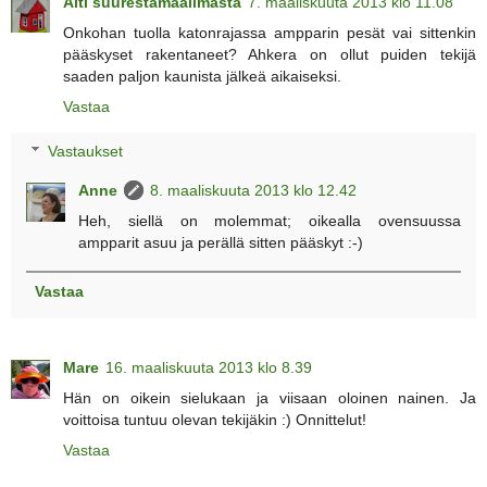
Äiti suurestamaailmasta
7. maaliskuuta 2013 klo 11.08
Onkohan tuolla katonrajassa ampparin pesät vai sittenkin
pääskyset rakentaneet? Ahkera on ollut puiden tekijä
saaden paljon kaunista jälkeä aikaiseksi.
Vastaa
Vastaukset
Anne
8. maaliskuuta 2013 klo 12.42
Heh, siellä on molemmat; oikealla ovensuussa
ampparit asuu ja perällä sitten pääskyt :-)
Vastaa
Mare
16. maaliskuuta 2013 klo 8.39
Hän on oikein sielukaan ja viisaan oloinen nainen. Ja
voittoisa tuntuu olevan tekijäkin :) Onnittelut!
Vastaa