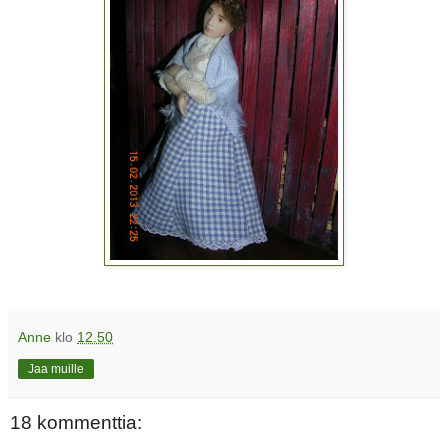
Anne
klo
12.50
Jaa muille
18 kommenttia: