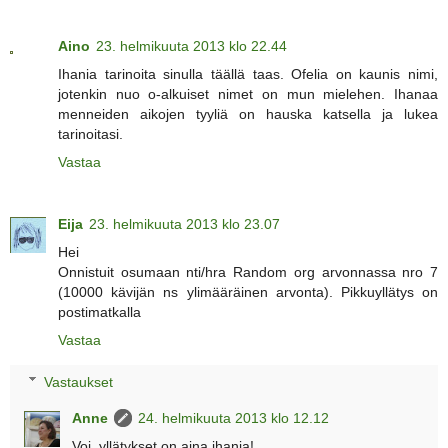
Aino
23. helmikuuta 2013 klo 22.44
Ihania tarinoita sinulla täällä taas. Ofelia on kaunis nimi,
jotenkin nuo o-alkuiset nimet on mun mielehen. Ihanaa
menneiden aikojen tyyliä on hauska katsella ja lukea
tarinoitasi.
Vastaa
Eija
23. helmikuuta 2013 klo 23.07
Hei
Onnistuit osumaan nti/hra Random org arvonnassa nro 7
(10000 kävijän ns ylimääräinen arvonta). Pikkuyllätys on
postimatkalla
Vastaa
Vastaukset
Anne
24. helmikuuta 2013 klo 12.12
Voi, yllätykset on aina ihania!