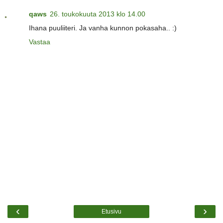
qaws
26. toukokuuta 2013 klo 14.00
Ihana puuliiteri. Ja vanha kunnon pokasaha.. :)
Vastaa
‹
›
Etusivu